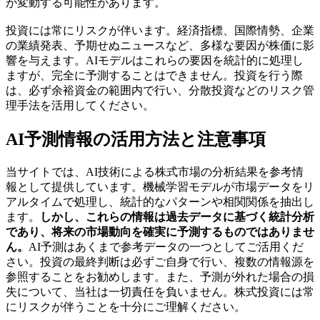
が変動する可能性があります。
投資には常にリスクが伴います。経済指標、国際情勢、企業
の業績発表、予期せぬニュースなど、多様な要因が株価に影
響を与えます。AIモデルはこれらの要因を統計的に処理し
ますが、完全に予測することはできません。投資を行う際
は、必ず余裕資金の範囲内で行い、分散投資などのリスク管
理手法を活用してください。
AI予測情報の活用方法と注意事項
当サイトでは、AI技術による株式市場の分析結果を参考情
報として提供しています。機械学習モデルが市場データをリ
アルタイムで処理し、統計的なパターンや相関関係を抽出し
ます。
しかし、これらの情報は過去データに基づく統計分析
であり、将来の市場動向を確実に予測するものではありませ
ん。
AI予測はあくまで参考データの一つとしてご活用くだ
さい。投資の最終判断は必ずご自身で行い、複数の情報源を
参照することをお勧めします。また、予測が外れた場合の損
失について、当社は一切責任を負いません。株式投資には常
にリスクが伴うことを十分にご理解ください。