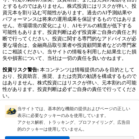
とするものではありません。株式投資にはリスクが伴い、投
資元本を割り込む可能性があります。過去のAI予測結果や
パフォーマンスは将来の運用成果を保証するものではありま
せん。市場環境の変化により、AIモデルの精度が低下する
可能性もあります。投資判断は必ず投資家ご自身の責任と判
断で行ってください。投資に関する専門的なアドバイスが必
要な場合は、金融商品取引業者や投資顧問業者などの専門家
にご相談ください。当サイトの情報を利用した結果生じた損
失や損害について、当社は一切の責任を負いかねます。
投資リスク警告:
本コンテンツは情報提供のみを目的として
おり、投資助言、推奨、または売買の勧誘を構成するもので
はありません。株式投資にはリスクが伴い、元本割れの可能
性があります。投資判断は必ずご自身の責任で行ってくださ
い。
AI株予測ナビ
当サイトでは、基本的な機能の提供およびページの正しい
表示に必要なクッキーのみを使用しています。
プライバシーポリシー
アクセス解析、トラッキング、プロファイリング、広告目
クッキーポリシー
的のクッキーは使用していません。
利用規約